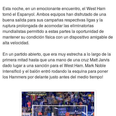
Esta noche,
en
un emocionante encuentro
, el West Ham
tomó
el
Espanyol
.
Ambos equipos
han disfrutado de
una
buena salida
para
sus campañas
respectivas
ligas
y la
ruptura
prolongada
de acomodar
las
eliminatorias
mundialistas
permitido a estas
partes
la oportunidad de
mantener
su condición física
con un
dispositivo
amigable
de
alta velocidad.
En un
partido
abierto
,
que era muy
estrecha
a lo largo de
la
primera mitad
hasta que
una mano
de una
cruz
Matt
Jarvis
dado lugar a una
sanción
para el West
Ham.
Mark Noble
intensificó
y
el balón entró rodando
la esquina
para poner
los
Hammers
por delante
justo antes del medio
tiempo!