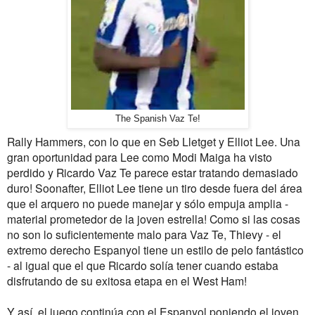
The Spanish Vaz Te!
Rally
Hammers
,
con lo que en
Seb
Lletget
y
Elliot
Lee.
Una
gran oportunidad para
Lee como
Modi
Maiga
ha
visto
perdido y
Ricardo
Vaz Te
parece estar
tratando demasiado
duro
!
Soonafter
, Elliot
Lee
tiene un tiro
desde fuera del área
que el
arquero
no puede
manejar y
sólo
empuja
amplia
-
material
prometedor
de la
joven estrella
!
Como si las cosas
no son lo suficientemente
malo para
Vaz
Te,
Thievy
-
el
extremo derecho
Espanyol
tiene
un estilo de pelo
fantástico
- al igual que
el que
Ricardo
solía tener
cuando
estaba
disfrutando de su
exitosa etapa
en el West Ham
!
Y así, el
juego continúa
con el Espanyol
poniendo el
joven