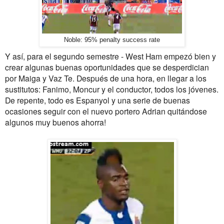
Noble: 95% penalty success rate
Y así, para
el segundo semestre
-
West Ham
empezó bien
y
crear
algunas
buenas oportunidades
que se desperdician
por
Maiga
y
Vaz
Te.
Después de una hora
,
en
llegar
a los
sustitutos
:
Fanimo
,
Moncur
y el conductor,
todos los
jóvenes.
De repente
, todo es
Espanyol
y una serie de
buenas
ocasiones
seguir
con el nuevo
portero
Adrian
quitándose
algunos
muy
buenos
ahorra
!